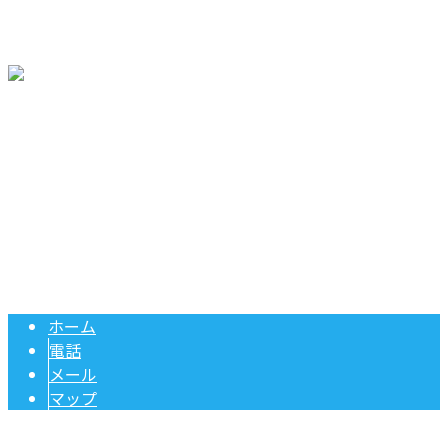
サイトマップ
コラム
〒431-2226 静岡県浜松市浜名区引佐町谷沢1093-5
Googleマップで確認する
Copyright © 浄化槽工事や給湯器交換・ポンプ修理のご依頼は静岡県浜松
市の株式会社ケイエム設備へ. All rights reserved.
ホーム
電話
メール
マップ