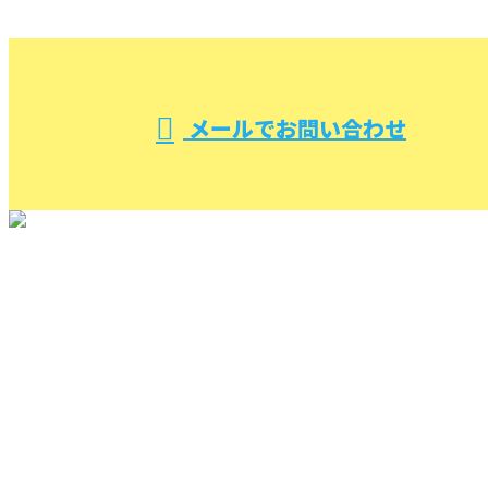
受付／10:00～18:00 (平日)
メールでお問い合わせ
TOP
(株)ケイエム設備を知る
施工実績
各種配管等総合設備工事
下水道【浄化槽】切り替え工事
給湯設備工事
ポンプ設備工事
ブログ