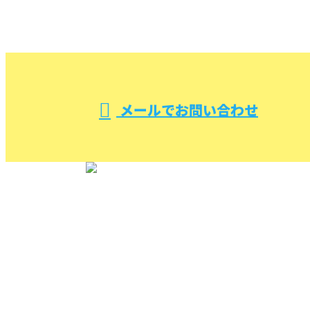
受付／10:00～18:00 (平日)
メールでお問い合わせ
TOP
(株)ケイエム設備を知る
施工実績
各種配管等総合設備工事