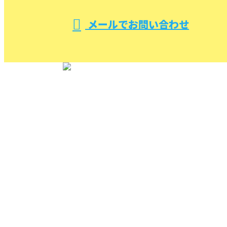
メールでお問い合わせ
TOP
(株)ケイエム設備を知る
施工実績
各種配管等総合設備工事
下水道【浄化槽】切り替え工事
給湯設備工事
ポンプ設備工事
ブログ