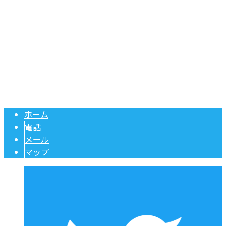
〒431-2226 静岡県浜松市浜名区引佐町谷沢1093-5
Googleマップで確認する
Copyright © 浄化槽工事や給湯器交換・ポンプ修理のご依頼は静岡県浜松
市の株式会社ケイエム設備へ. All rights reserved.
ホーム
電話
メール
マップ