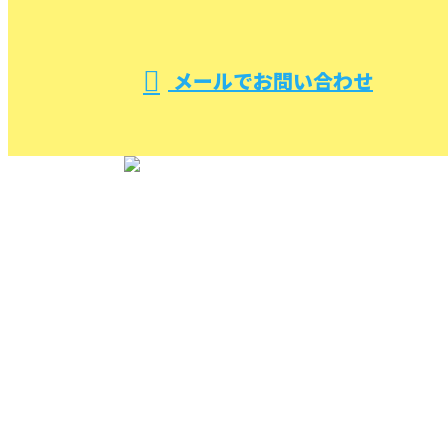
受付／10:00～18:00 (平日)
メールでお問い合わせ
TOP
(株)ケイエム設備を知る
施工実績
各種配管等総合設備工事
下水道【浄化槽】切り替え工事
給湯設備工事
ポンプ設備工事